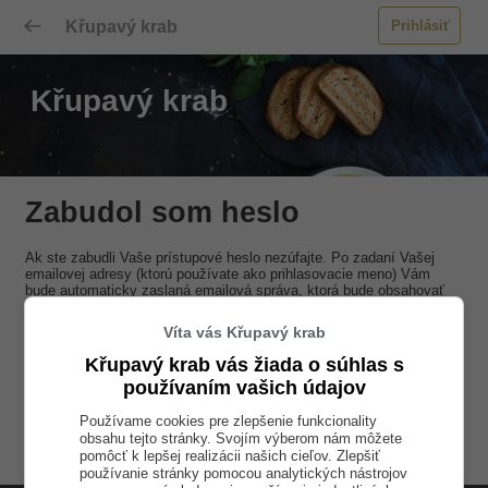
Křupavý krab
Prihlásiť
Křupavý krab
Zabudol som heslo
Ak ste zabudli Vaše prístupové heslo nezúfajte. Po zadaní Vašej
emailovej adresy (ktorú používate ako prihlasovacie meno) Vám
bude automaticky zaslaná emailová správa, ktorá bude obsahovať
nové prístupové heslo a odkaz na dokončenie zmeny hesla. Heslo
bude skutočne zmenené až po kliknutí na tento odkaz v emailovej
Víta vás Křupavý krab
správe.
Křupavý krab vás žiada o súhlas s
používaním vašich údajov
Používame cookies pre zlepšenie funkcionality
Zaslať žiadosť
obsahu tejto stránky. Svojím výberom nám môžete
pomôcť k lepšej realizácii našich cieľov. Zlepšiť
používanie stránky pomocou analytických nástrojov