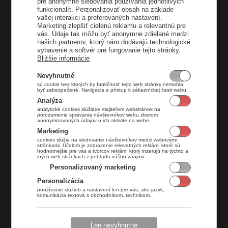
pre anonymné sledovania používania jednotlivých
funkcionalít. Perzonalizovať obsah na základe
vašej interakci a preferovaných nastavení.
Donáška
Marketing zlepšiť cielenú reklamu a relevantnú pre
vás. Údaje tak môžu byť anonymne zdielané medzi
Kontakt
našich partnerov, ktorý nám dodávajú technologické
vybavenie a softvér pre fungovanie tejto stránky.
Obedové menu
Bližšie informácie
Klub
Nevyhnutné
Obchodné podmienky
sú cookie bez ktorých by funkčnosť tejto web stránky nemohla
byť zabezpečené. Navigácia a prístup k zákazníckej časti webu.
Ochrana osobných údajov
Analýza
Správa cookies
analytické cookies slúžiace majiteľom webstránok na
porozumenie správania návštevníkov webu zberom
anonymizovaných údajov o ich aktivite na webe.
Marketing
cookies slúžia na sledovanie návštevníkov medzi webovými
stránkami. Účelom je zobrazenie relevatných reklám, ktoré sú
Donáška
Prevádzka
hodnotnejšie pre vás a tvorcov reklám, ktorý inzerujú na týchto a
iných web stránkach z pohľadu vášho záujmu.
Personalizovaný marketing
Pondelok
07:00 - 23:00
Personalizácia
Utorok
07:00 - 23:00
používanie služieb a nastavení len pre vás, ako jazyk,
komunikácia textová s obchodníkom, technikom.
Streda
07:00 - 23:00
Štvrtok
07:00 - 23:00
Piatok
07:00 - 23:00
Len nevyhnutné